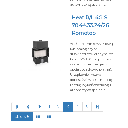
automatykę spalania.
Heat R/L 4G S
70.44.33.24/26
Romotop
Wkład kominkowy z lewą
lub prawą szybą i
drzwiami otwieranymi do
boku. Wyłożenie paleniska
szare lub ciemne (jako
opcja dodatkowo płatna).
Urządzenie można
doposażyć w akumulację,
ramkę wykończeniową i
automatykę spalania.
1
2
3
4
5
stron: 5