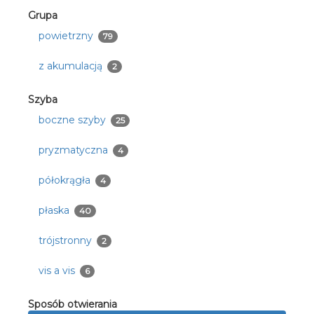
Grupa
powietrzny
79
z akumulacją
2
Szyba
boczne szyby
25
pryzmatyczna
4
półokrągła
4
płaska
40
trójstronny
2
vis a vis
6
Sposób otwierania