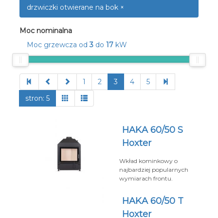
drzwiczki otwierane na bok ×
Moc nominalna
Moc grzewcza od
3
do
17
kW
1
2
3
4
5
stron: 5
HAKA 60/50 S
Hoxter
Wkład kominkowy o
najbardziej popularnych
wymiarach frontu.
HAKA 60/50 T
Hoxter